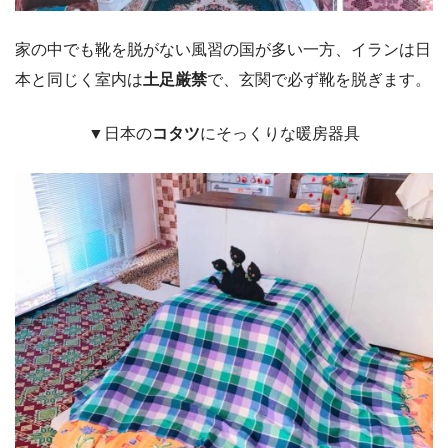
家の中でも靴を脱がない風習の国が多い一方、イランは日
本と同じく室内は
土足厳禁
で、玄関で必ず靴を脱ぎます。
▼日本の
コタツ
にそっくりな暖房器具