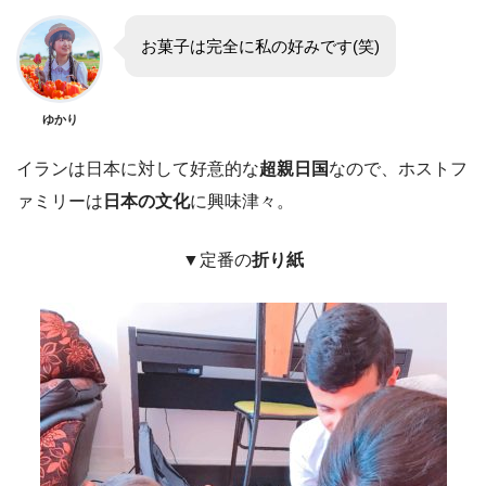
お菓子は完全に私の好みです(笑)
ゆかり
イランは日本に対して好意的な
超親日国
なので、ホストフ
ァミリーは
日本の文化
に興味津々。
▼定番の
折り紙