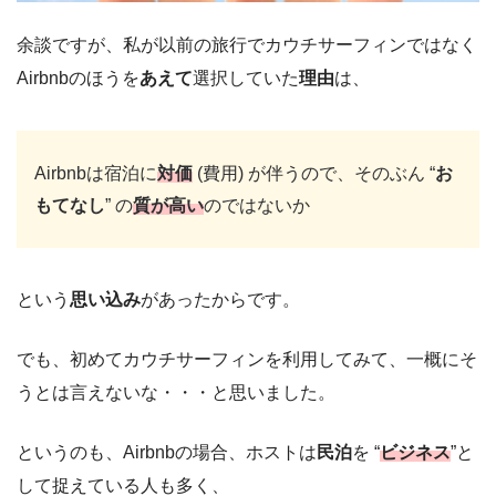
余談ですが、私が以前の旅行でカウチサーフィンではなく
Airbnbのほうを
あえて
選択していた
理由
は、
Airbnbは宿泊に
対価
(費用) が伴うので、そのぶん “
お
もてなし
” の
質が高い
のではないか
という
思い込み
があったからです。
でも、初めてカウチサーフィンを利用してみて、一概にそ
うとは言えないな・・・と思いました。
というのも、Airbnbの場合、ホストは
民泊
を “
ビジネス
”と
して捉えている人も多く、