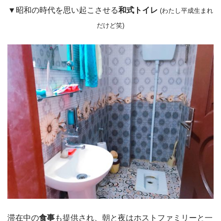
▼昭和の時代を思い起こさせる
和式トイレ
(わたし平成生まれ
だけど笑)
滞在中の
食事
も提供され、朝と夜はホストファミリーと一