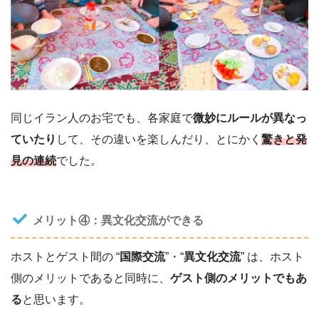
同じイラン人のお宅でも、各家庭で
微妙にルールが異なっ
ていたり
して、その違いを楽しんだり、とにかく
驚きと発
見の連続
でした。
メリット④：異文化交流ができる
ホストとゲスト間の “
国際交流
”・“
異文化交流
” は、ホスト
側のメリットであると同時に、
ゲスト側のメリットでもあ
る
と思います。