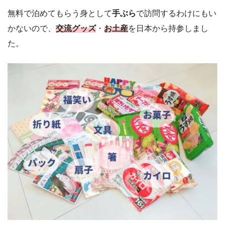
無料で泊めてもらう身として
手ぶら
で訪問するわけにもい
かないので、
交流グッズ
・
お土産
を日本から持参しまし
た。