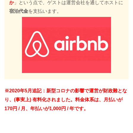
か
」という点で、ゲストは運営会社を通してホストに
宿泊代金
を支払います。
※2020年5月追記：新型コロナの影響で運営が財政難とな
り、(事実上) 有料化されました。料金体系は、月払いが
170円 / 月、年払いが1,000円 / 年です。