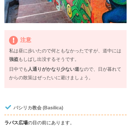
注意
私は昼に歩いたので何ともなかったですが、道中には
強盗
もしばし出没するそうです。
日中でも
人通りがかなり少ない道
なので、日が暮れて
からの散策はぜったいに避けましょう。
バシリカ教会 (Basilica)
ラパス広場
の目の前にあります。