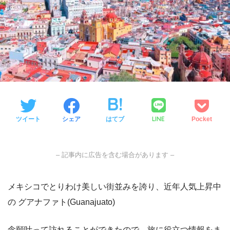
LINE
ツイート
シェア
はてブ
Pocket
– 記事内に広告を含む場合があります –
メキシコでとりわけ美しい街並みを誇り、近年人気上昇中
の グアナファト(Guanajuato)
念願叶って訪れることができたので、旅に役立つ情報をま