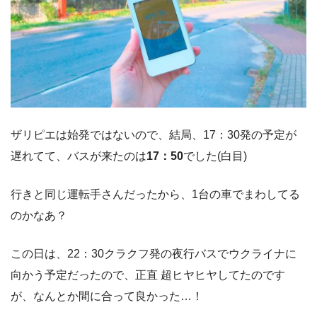
ザリピエは始発ではないので、結局、17：30発の予定が
遅れてて、バスが来たのは
17：50
でした(白目)
行きと同じ運転手さんだったから、1台の車でまわしてる
のかなあ？
この日は、22：30クラクフ発の夜行バスでウクライナに
向かう予定だったので、正直 超ヒヤヒヤしてたのです
が、なんとか間に合って良かった…！