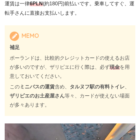
運賃は一律
6PLN
(約180円)前払いです。乗車してすぐ、運
転手さんに直接お支払いします。
MEMO
補足
ポーランドは、比較的クレジットカードの使えるお店
が多いのですが、ザリピエに行く際は、必ず
現金
を用
意しておいてください。
この
ミニバスの運賃
含め、
タルヌフ駅の有料トイレ
、
ザリピエのお土産屋さん
等々、カードが使えない場面
が多々あります。