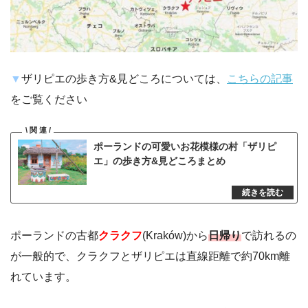
▼
ザリピエの歩き方&見どころについては、
こちらの記事
をご覧ください
ポーランドの可愛いお花模様の村「ザリピ
エ」の歩き方&見どころまとめ
ポーランドの古都
クラクフ
(Kraków)から
日帰り
で訪れるの
が一般的で、クラクフとザリピエは直線距離で約70km離
れています。