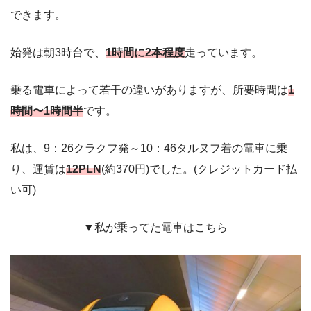
できます。
始発は朝3時台で、
1時間に2本程度
走っています。
乗る電車によって若干の違いがありますが、所要時間は
1
時間〜1時間半
です。
私は、9：26クラクフ発～10：46タルヌフ着の電車に乗
り、運賃は
12PLN
(約370円)でした。(クレジットカード払
い可)
▼私が乗ってた電車はこちら