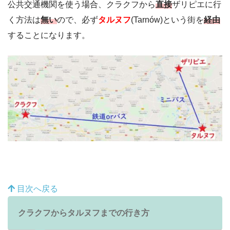
公共交通機関を使う場合、クラクフから
直接
ザリピエに行
く方法は
無い
ので、必ず
タルヌフ
(Tarnów)という街を
経由
することになります。
目次へ戻る
クラクフからタルヌフまでの行き方