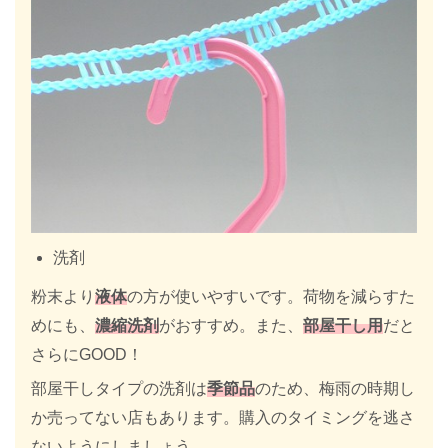
洗剤
粉末より
液体
の方が使いやすいです。荷物を減らすた
めにも、
濃縮洗剤
がおすすめ。また、
部屋干し用
だと
さらにGOOD！
部屋干しタイプの洗剤は
季節品
のため、梅雨の時期し
か売ってない店もあります。購入のタイミングを逃さ
ないようにしましょう。