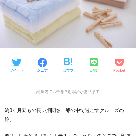
LINE
ツイート
シェア
はてブ
Pocket
– 記事内に広告を含む場合があります –
約3ヶ月間もの長い期間を、船の中で過ごすクルーズの
旅。
船は、いわゆる「動くホテル」のようなものなので、部屋